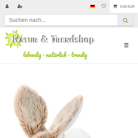
0,00 EUR
☰
lebendig
-
natürlich
-
trendig