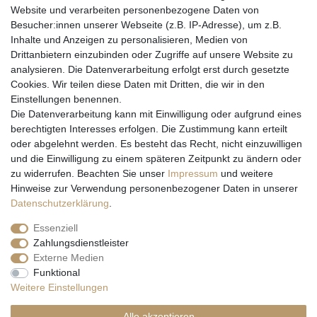
Website und verarbeiten personenbezogene Daten von
Besucher:innen unserer Webseite (z.B. IP-Adresse), um z.B.
Inhalte und Anzeigen zu personalisieren, Medien von
Drittanbietern einzubinden oder Zugriffe auf unsere Website zu
analysieren. Die Datenverarbeitung erfolgt erst durch gesetzte
Cookies. Wir teilen diese Daten mit Dritten, die wir in den
Einstellungen benennen.
Wir versenden mit
Die Datenverarbeitung kann mit Einwilligung oder aufgrund eines
berechtigten Interesses erfolgen. Die Zustimmung kann erteilt
oder abgelehnt werden. Es besteht das Recht, nicht einzuwilligen
und die Einwilligung zu einem späteren Zeitpunkt zu ändern oder
zu widerrufen. Beachten Sie unser
Impressum
und weitere
Hinweise zur Verwendung personenbezogener Daten in unserer
Daten­schutz­erklärung
.
Essenziell
Zahlungsdienstleister
Externe Medien
* Alle Preise inkl. gesetzl. Mehrwertsteuer zzgl. Versandkosten und ggf.
Funktional
Nachnahmegebühren, wenn nicht anders beschrieben
Weitere Einstellungen
** Gilt für Lieferungen nach Deutschland. Lieferzeiten für andere EU-
Länder
hier
Alle akzeptieren