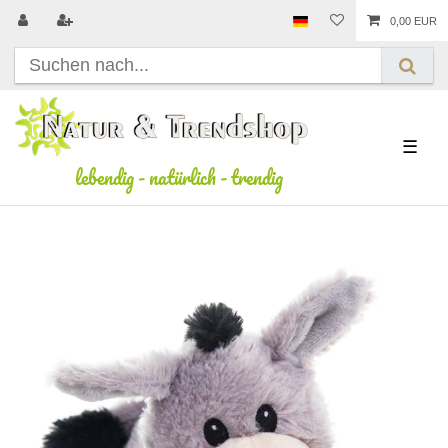
0,00 EUR
☰
lebendig
-
natürlich
-
trendig