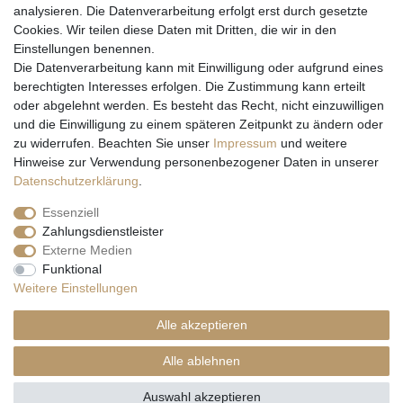
analysieren. Die Datenverarbeitung erfolgt erst durch gesetzte
Cookies. Wir teilen diese Daten mit Dritten, die wir in den
Einstellungen benennen.
Wir versenden mit
Die Datenverarbeitung kann mit Einwilligung oder aufgrund eines
berechtigten Interesses erfolgen. Die Zustimmung kann erteilt
oder abgelehnt werden. Es besteht das Recht, nicht einzuwilligen
und die Einwilligung zu einem späteren Zeitpunkt zu ändern oder
zu widerrufen. Beachten Sie unser
Impressum
und weitere
Hinweise zur Verwendung personenbezogener Daten in unserer
Daten­schutz­erklärung
.
Essenziell
Zahlungsdienstleister
Externe Medien
* Alle Preise inkl. gesetzl. Mehrwertsteuer zzgl. Versandkosten und ggf.
Funktional
Nachnahmegebühren, wenn nicht anders beschrieben
Weitere Einstellungen
** Gilt für Lieferungen nach Deutschland. Lieferzeiten für andere EU-
Länder
hier
Alle akzeptieren
© Copyright 2026 Natur & Trendshop. Alle Rechte vorbehalten.
Alle ablehnen
Auswahl akzeptieren