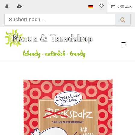
0,00 EUR
☰
lebendig
-
natürlich
-
trendig