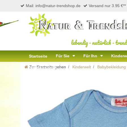
Mail: info@natur-trendshop.de
Versand nur 3.95 €**
lebendig
-
natürlich
-
trend
Für Sie
Für Ihn
Kinderw
Startseite
Zur Startseite gehen
Kinderwelt
Babybekleidung u
Naturkosmetik