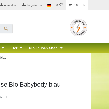
Anmelden
Registrieren
0
0,00 EUR
Tier
Nici Plüsch Shop
blau
use Bio Babybody blau
9591-1