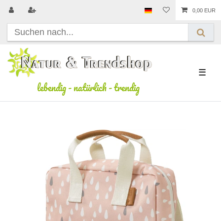
0,00 EUR
☰
lebendig
-
natürlich
-
trendig