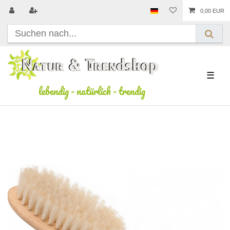
0,00 EUR
☰
lebendig
-
natürlich
-
trendig