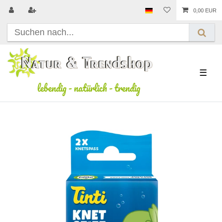
0,00 EUR
☰
lebendig
-
natürlich
-
trendig