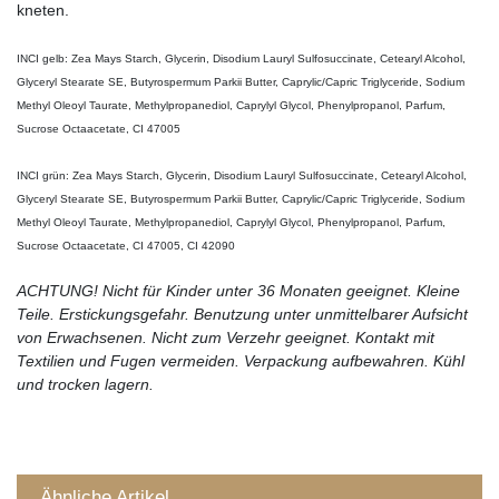
kneten.
INCI gelb: Zea Mays Starch, Glycerin, Disodium Lauryl Sulfosuccinate, Cetearyl Alcohol,
Glyceryl Stearate SE, Butyrospermum Parkii Butter, Caprylic/Capric Triglyceride, Sodium
Methyl Oleoyl Taurate, Methylpropanediol, Caprylyl Glycol, Phenylpropanol, Parfum,
Sucrose Octaacetate, CI 47005
INCI grün: Zea Mays Starch, Glycerin, Disodium Lauryl Sulfosuccinate, Cetearyl Alcohol,
Glyceryl Stearate SE, Butyrospermum Parkii Butter, Caprylic/Capric Triglyceride, Sodium
Methyl Oleoyl Taurate, Methylpropanediol, Caprylyl Glycol, Phenylpropanol, Parfum,
Sucrose Octaacetate, CI 47005, CI 42090
ACHTUNG! Nicht für Kinder unter 36 Monaten geeignet. Kleine
Teile. Erstickungsgefahr. Benutzung unter unmittelbarer Aufsicht
von Erwachsenen. Nicht zum Verzehr geeignet. Kontakt mit
Textilien und Fugen vermeiden. Verpackung aufbewahren. Kühl
und trocken lagern.
Ähnliche Artikel