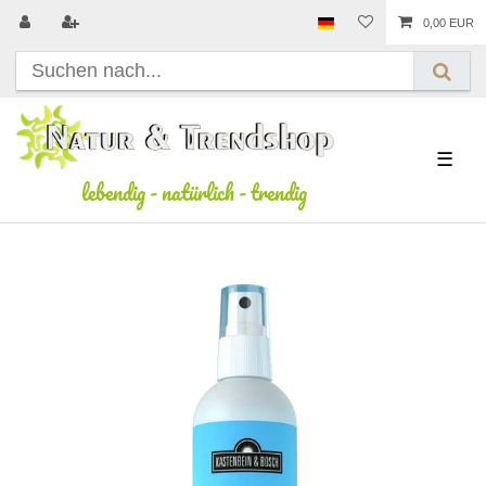
0,00 EUR
☰
lebendig
-
natürlich
-
trendig