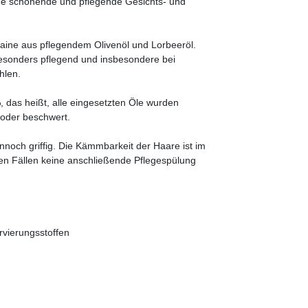
ine schonende und pflegende Gesichts- und
slaine aus pflegendem Olivenöl und Lorbeeröl.
besonders pflegend und insbesondere bei
hlen.
 das heißt, alle eingesetzten Öle wurden
g oder beschwert.
noch griffig. Die Kämmbarkeit der Haare ist im
en Fällen keine anschließende Pflegespülung
rvierungsstoffen