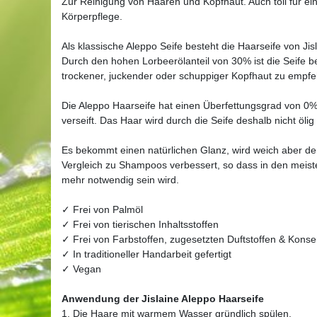
Zur Reinigung von Haaren und Kopfhaut. Auch toll für e
Körperpflege.
Als klassische Aleppo Seife besteht die Haarseife von Ji
Durch den hohen Lorbeerölanteil von 30% ist die Seife 
trockener, juckender oder schuppiger Kopfhaut zu empfe
Die Aleppo Haarseife hat einen Überfettungsgrad von 0%,
verseift. Das Haar wird durch die Seife deshalb nicht öli
Es bekommt einen natürlichen Glanz, wird weich aber den
Vergleich zu Shampoos verbessert, so dass in den meist
mehr notwendig sein wird.
✓ Frei von Palmöl
✓ Frei von tierischen Inhaltsstoffen
✓ Frei von Farbstoffen, zugesetzten Duftstoffen & Konse
✓ In traditioneller Handarbeit gefertigt
✓ Vegan
Anwendung der Jislaine Aleppo Haarseife
1. Die Haare mit warmem Wasser gründlich spülen.