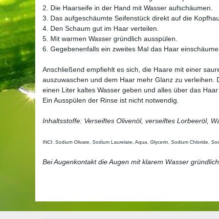
2. Die Haarseife in der Hand mit Wasser aufschäumen.
3. Das aufgeschäumte Seifenstück direkt auf die Kopfha
4. Den Schaum gut im Haar verteilen.
5. Mit warmen Wasser gründlich ausspülen.
6. Gegebenenfalls ein zweites Mal das Haar einschäum
Anschließend empfiehlt es sich, die Haare mit einer sau
auszuwaschen und dem Haar mehr Glanz zu verleihen. Daz
einen Liter kaltes Wasser geben und alles über das Haar
Ein Ausspülen der Rinse ist nicht notwendig.
Inhaltsstoffe: Verseiftes Olivenöl, verseiftes Lorbeeröl, 
INCI: Sodium Olivate, Sodium Laurelate, Aqua, Glycerin, Sodium Chloride, So
Bei Augenkontakt die Augen mit klarem Wasser gründlich