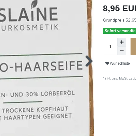
8,95 E
Grundpreis
52,65
Sofort versandfer
Wunschliste
* inkl. ges. MwSt. zzgl.