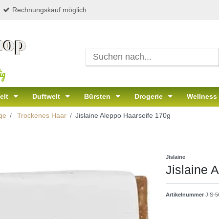
Rechnungskauf möglich
ig
elt
Duftwelt
Bürsten
Drogerie
Wellness
ge
Trockenes Haar
Jislaine Aleppo Haarseife 170g
Jislaine
Jislaine 
Artikelnummer
JIS-5