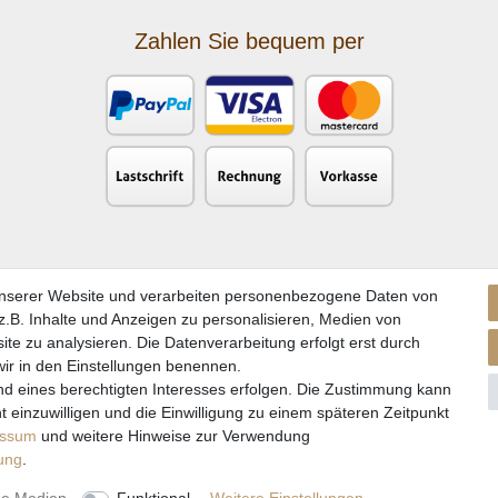
Zahlen Sie bequem per
unserer Website und verarbeiten personenbezogene Daten von
.B. Inhalte und Anzeigen zu personalisieren, Medien von
ite zu analysieren. Die Datenverarbeitung erfolgt erst durch
 wir in den Einstellungen benennen.
nd eines berechtigten Interesses erfolgen. Die Zustimmung kann
kl. gesetzl. Mehrwertsteuer zzgl. Versandkosten und ggf. Nachnahmegebühren, wenn nicht a
t einzuwilligen und die Einwilligung zu einem späteren Zeitpunkt
** Gilt für Lieferungen nach Deutschland. Lieferzeiten für andere EU-Länder
hier
essum
und weitere Hinweise zur Verwendung
rung
.
© Copyright 2026 Natur & Trendshop. Alle Rechte vorbehalten.