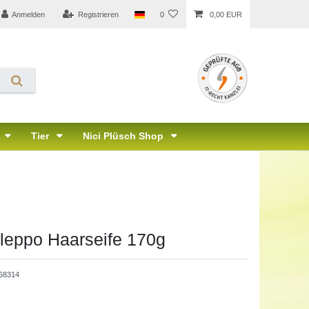
Anmelden
Registrieren
0
0,00 EUR
Tier
Nici Plüsch Shop
Aleppo Haarseife 170g
68314