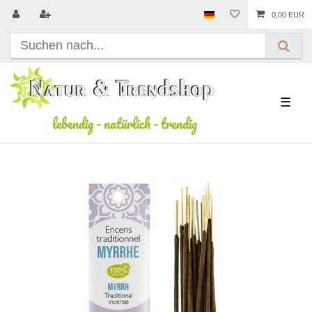
0,00 EUR
☰
lebendig
-
natürlich
-
trendig