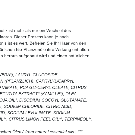
etik ist mehr als nur ein Wechsel des
 Haares. Dieser Prozess kann je nach
s ist es wert. Befreien Sie Ihr Haar von den
rlichen Bio-Pflanzenöle ihre Wirkung entfalten.
n heraus aufgebaut wird und einen natürlichen
 VERA*), LAURYL GLUCOSIDE
N (PFLANZLICH), CAPRYLYL/CAPRYL
TAMATE, PCA GLYCERYL OLEATE, CITRUS
ECUTITA EXTRACT* (KAMILLE*), OLEA
 SOJA OIL*, DISODIUM COCOYL GLUTAMATE,
E, SODIUM CHLORIDE, CITRIC ACID,
CID, SODIUM LEVULINATE, SODIUM
**, CITRUS LIMON PEEL OIL**, TERPINEOL**,
ischen Ölen / from natural essential oils | ***