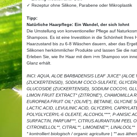
✓ Rezeptur ohne Silikone, Parabene oder Mikroplastik
Tipp:
Natürliche Haarpflege: Ein Wandel, der sich lohnt
Die Umstellung von konventioneller Pflege auf Naturkosm
Shampoos. Es ist eine Investition in die Schönheit Ihres
Haarzustand bis zu 6-8 Wäschen dauern, aber das Ergebni
Silikonen herkömmlicher Produkte und lassen Sie die natü
Erleben Sie, wie Ihr Haar mit dem i+m Shampoo von inne
Glanz erhält.
INCI: AQUA, ALOE BARBADENSIS LEAF JUICE* (ALOE
(ZUCKERTENSID), SODIUM COCO-SULFATE, GLYCERI
GLUCOSIDE (ZUCKERTENSID), SODIUM COCOYL GLU
LIMON FRUIT EXTRACT* (ZITRONE*), CHAMOMILLA R
EUROPAEA FRUIT OIL* (OLIVE*), BETAINE, GLYCINE
LACTIC ACID, LEVULINIC ACID, GLYCERYL CAPRYLAT
POLYGLYCERYL-6 OLEATE, ALCOHOL****, P-ANISIC A
SURFACTIN, PARFUM***, CITRUS AURANTIUM PEEL OIL
CITRONELLOL**, CITRAL**, LIMONENE**, LINALOOL**
* kontrolliert biologisch / organic agriculture | ** aus äther