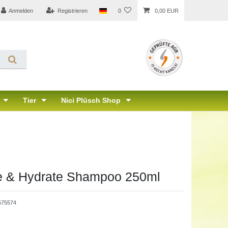
Anmelden
Registrieren
0
0,00 EUR
Tier
Nici Plüsch Shop
e & Hydrate Shampoo 250ml
575574