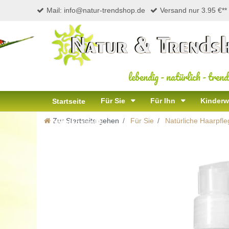
Mail: info@natur-trendshop.de
Versand nur 3.95 €**
lebendig
-
natürlich
-
trend
Für Sie
Für Ihn
Kinderw
Startseite
Zur Startseite gehen
Für Sie
Natürliche Haarpfle
Naturkosmetik