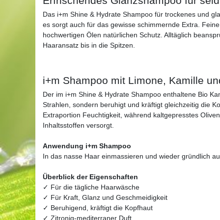
Erfrischendes Glanzshampoo für seid
Das i+m Shine & Hydrate Shampoo für trockenes und glan
es sorgt auch für das gewisse schimmernde Extra. Fein
hochwertigen Ölen natürlichen Schutz. Alltäglich beansp
Haaransatz bis in die Spitzen.
i+m Shampoo mit Limone, Kamille un
Der im i+m Shine & Hydrate Shampoo enthaltene Bio Kami
Strahlen, sondern beruhigt und kräftigt gleichzeitig die 
Extraportion Feuchtigkeit, während kaltgepresstes Oliven
Inhaltsstoffen versorgt.
Anwendung i+m Shampoo
In das nasse Haar einmassieren und wieder gründlich au
Überblick der Eigenschaften
✓ Für die tägliche Haarwäsche
✓ Für Kraft, Glanz und Geschmeidigkeit
✓ Beruhigend, kräftigt die Kopfhaut
✓ Zitronig-mediterraner Duft