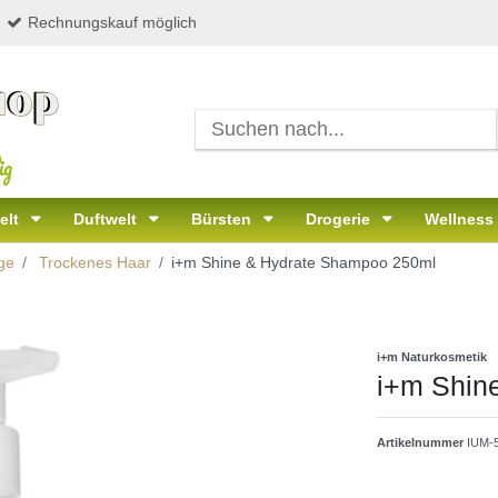
Rechnungskauf möglich
ig
elt
Duftwelt
Bürsten
Drogerie
Wellness
ge
Trockenes Haar
i+m Shine & Hydrate Shampoo 250ml
i+m Naturkosmetik
i+m Shin
Artikelnummer
IUM-