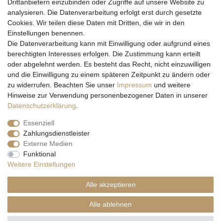
Drittanbietern einzubinden oder Zugriffe auf unsere Website zu
analysieren. Die Datenverarbeitung erfolgt erst durch gesetzte
Cookies. Wir teilen diese Daten mit Dritten, die wir in den
Einstellungen benennen.
Wir versenden mit
Die Datenverarbeitung kann mit Einwilligung oder aufgrund eines
berechtigten Interesses erfolgen. Die Zustimmung kann erteilt
oder abgelehnt werden. Es besteht das Recht, nicht einzuwilligen
und die Einwilligung zu einem späteren Zeitpunkt zu ändern oder
zu widerrufen. Beachten Sie unser
Impressum
und weitere
Hinweise zur Verwendung personenbezogener Daten in unserer
Daten­schutz­erklärung
.
Essenziell
Zahlungsdienstleister
Externe Medien
* Alle Preise inkl. gesetzl. Mehrwertsteuer zzgl. Versandkosten und ggf.
Funktional
Nachnahmegebühren, wenn nicht anders beschrieben
Weitere Einstellungen
** Gilt für Lieferungen nach Deutschland. Lieferzeiten für andere EU-
Länder
hier
Alle akzeptieren
© Copyright 2026 Natur & Trendshop. Alle Rechte vorbehalten.
Alle ablehnen