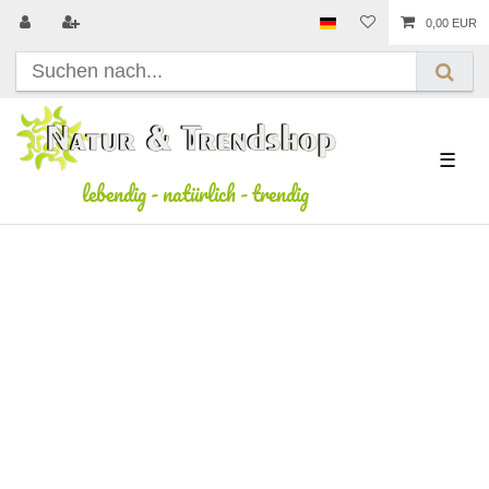
0,00 EUR
☰
lebendig
-
natürlich
-
trendig