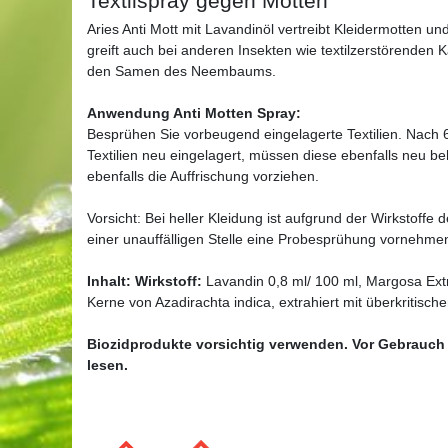
Textilspray gegen Motten
Aries Anti Mott mit Lavandinöl vertreibt Kleidermotten 
greift auch bei anderen Insekten wie textilzerstörenden 
den Samen des Neembaums.
Anwendung Anti Motten Spray:
Besprühen Sie vorbeugend eingelagerte Textilien. Nach
Textilien neu eingelagert, müssen diese ebenfalls neu b
ebenfalls die Auffrischung vorziehen.
Vorsicht: Bei heller Kleidung ist aufgrund der Wirkstoff
einer unauffälligen Stelle eine Probesprühung vornehme
Inhalt: Wirkstoff:
Lavandin 0,8 ml/ 100 ml, Margosa Ext
Kerne von Azadirachta indica, extrahiert mit überkritisc
Biozidprodukte vorsichtig verwenden. Vor Gebrauch 
lesen.