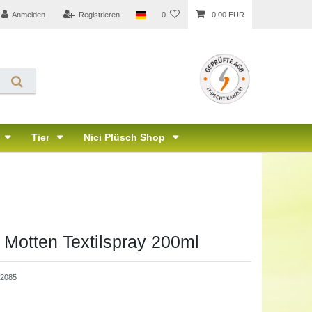
Anmelden
Registrieren
0
0,00 EUR
Tier
Nici Plüsch Shop
i Motten Textilspray 200ml
52085