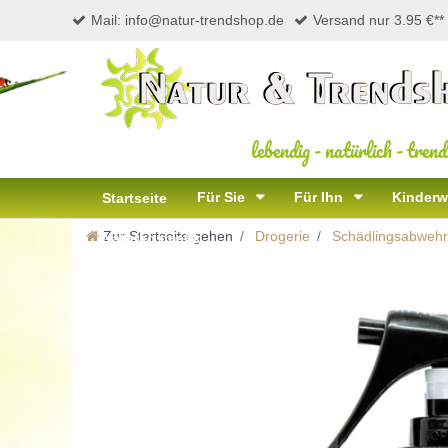
Mail: info@natur-trendshop.de
Versand nur 3.95 €**
lebendig
-
natürlich
-
trend
Für Sie
Für Ihn
Kinderw
Startseite
Zur Startseite gehen
Drogerie
Schädlingsabwehr 
Naturkosmetik