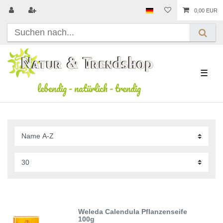
0,00 EUR
☰
lebendig
-
natürlich
-
trendig
Weleda Calendula Pflanzenseife
100g