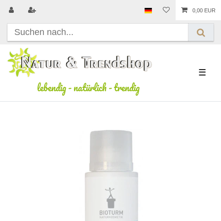
0,00 EUR
☰
lebendig
-
natürlich
-
trendig