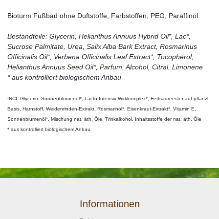
Bioturm Fußbad ohne Duftstoffe, Farbstoffen, PEG, Paraffinöl.
Bestandteile: Glycerin, Helianthus Annuus Hybrid Oil*, Lac*,
Sucrose Palmitate, Urea, Salix Alba Bark Extract, Rosmarinus
Officinalis Oil*, Verbena Officinalis Leaf Extract*, Tocopherol,
Helianthus Annuus Seed Oil*, Parfum, Alcohol, Citral, Limonene
* aus kontrolliert biologischem Anbau
INCI: Glycerin, Sonnenblumenöl*, Lacto-Intensiv Wirkkomplex*, Fettsäureester auf pflanzl.
Basis, Harnstoff, Weidenrinden-Extrakt, Rosmarinöl*, Eisenkraut-Extrakt*, Vitamin E,
Sonnenblumenöl*, Mischung nat. äth. Öle, Trinkalkohol, Inhaltsstoffe der nat. äth. Öle
* aus kontrolliert biologischem Anbau
Informationen