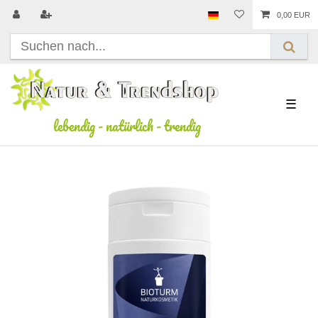
0,00 EUR
☰
lebendig
-
natürlich
-
trendig