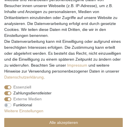
Besucher:innen unserer Webseite (z.B. IP-Adresse), um z.B.
Inhalte und Anzeigen zu personalisieren, Medien von
Drittanbietern einzubinden oder Zugriffe auf unsere Website zu
analysieren. Die Datenverarbeitung erfolgt erst durch gesetzte
Cookies. Wir teilen diese Daten mit Dritten, die wir in den
Einstellungen benennen.
Wir versenden mit
Die Datenverarbeitung kann mit Einwilligung oder aufgrund eines
berechtigten Interesses erfolgen. Die Zustimmung kann erteilt
oder abgelehnt werden. Es besteht das Recht, nicht einzuwilligen
und die Einwilligung zu einem späteren Zeitpunkt zu ändern oder
zu widerrufen. Beachten Sie unser
Impressum
und weitere
Hinweise zur Verwendung personenbezogener Daten in unserer
Daten­schutz­erklärung
.
Essenziell
Zahlungsdienstleister
Externe Medien
* Alle Preise inkl. gesetzl. Mehrwertsteuer zzgl. Versandkosten und ggf.
Funktional
Nachnahmegebühren, wenn nicht anders beschrieben
Weitere Einstellungen
** Gilt für Lieferungen nach Deutschland. Lieferzeiten für andere EU-
Länder
hier
Alle akzeptieren