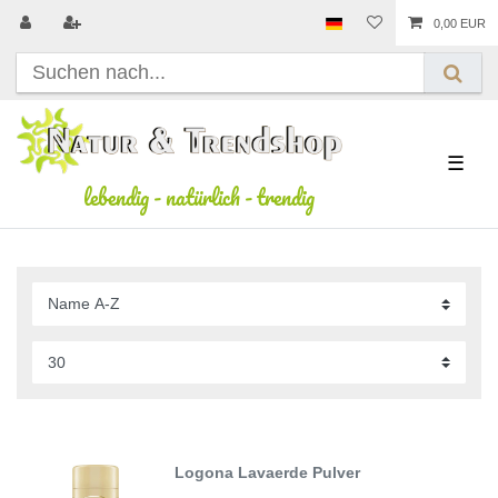
0,00 EUR
☰
lebendig
-
natürlich
-
trendig
Logona Lavaerde Pulver