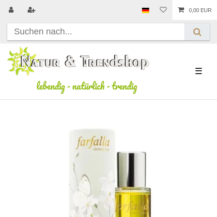
0,00 EUR
☰
lebendig
-
natürlich
-
trendig