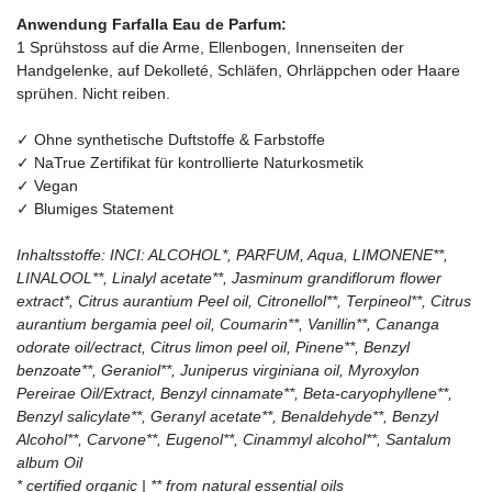
Anwendung Farfalla Eau de Parfum:
1 Sprühstoss auf die Arme, Ellenbogen, Innenseiten der
Handgelenke, auf Dekolleté, Schläfen, Ohrläppchen oder Haare
sprühen. Nicht reiben.
✓ Ohne synthetische Duftstoffe & Farbstoffe
✓ NaTrue Zertifikat für kontrollierte Naturkosmetik
✓ Vegan
✓ Blumiges Statement
Inhaltsstoffe: INCI: ALCOHOL*, PARFUM, Aqua, LIMONENE**,
LINALOOL**, Linalyl acetate**, Jasminum grandiflorum flower
extract*, Citrus aurantium Peel oil, Citronellol**, Terpineol**, Citrus
aurantium bergamia peel oil, Coumarin**, Vanillin**, Cananga
odorate oil/ectract, Citrus limon peel oil, Pinene**, Benzyl
benzoate**, Geraniol**, Juniperus virginiana oil, Myroxylon
Pereirae Oil/Extract, Benzyl cinnamate**, Beta-caryophyllene**,
Benzyl salicylate**, Geranyl acetate**, Benaldehyde**, Benzyl
Alcohol**, Carvone**, Eugenol**, Cinammyl alcohol**, Santalum
album Oil
* certified organic | ** from natural essential oils