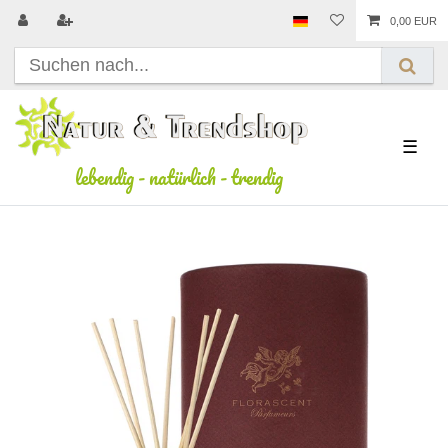
0,00 EUR
☰
lebendig
-
natürlich
-
trendig