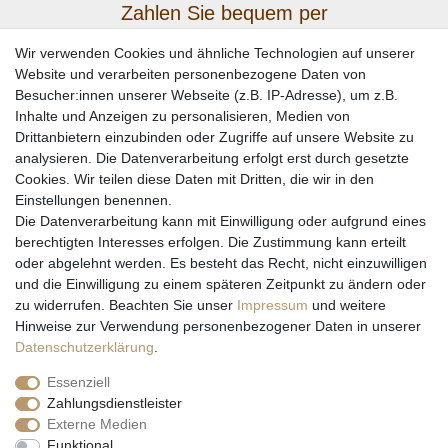
Zahlen Sie bequem per
Wir verwenden Cookies und ähnliche Technologien auf unserer
Website und verarbeiten personenbezogene Daten von
Besucher:innen unserer Webseite (z.B. IP-Adresse), um z.B.
Inhalte und Anzeigen zu personalisieren, Medien von
Drittanbietern einzubinden oder Zugriffe auf unsere Website zu
analysieren. Die Datenverarbeitung erfolgt erst durch gesetzte
Cookies. Wir teilen diese Daten mit Dritten, die wir in den
Einstellungen benennen.
Wir versenden mit
Die Datenverarbeitung kann mit Einwilligung oder aufgrund eines
berechtigten Interesses erfolgen. Die Zustimmung kann erteilt
oder abgelehnt werden. Es besteht das Recht, nicht einzuwilligen
und die Einwilligung zu einem späteren Zeitpunkt zu ändern oder
zu widerrufen. Beachten Sie unser
Impressum
und weitere
Hinweise zur Verwendung personenbezogener Daten in unserer
Daten­schutz­erklärung
.
Essenziell
Zahlungsdienstleister
Externe Medien
* Alle Preise inkl. gesetzl. Mehrwertsteuer zzgl. Versandkosten und ggf.
Funktional