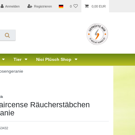
Anmelden
Registrieren
0
0,00 EUR
Tier
Nici Plüsch Shop
Rosengeranie
ik
Faircense Räucherstäbchen
anie
53432