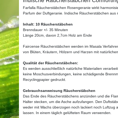
Indische Räucherstäbchen Comfortin
Farfalla Räucherstäbchen Rosengeranie wirkt harmonis
Parfum der Duftgeranie. Indische Räucherstäbchen aus na
Inhalt: 10 Räucherstäbchen
Brenndauer +/- 35 Minuten
Länge 20cm, davon 2,7cm Holz am Ende
Faircense Räucherstäbchen werden im Masala Verfahren 
von Blüten, Kräutern, Hölzern und Harzen mit natürliche
Qualität der Räucherstäbchen:
Es werden ausschließlich natürliche Materialien verarbeit
keine Moschusverbindungen, keine schädigende Brennma
Recyclingpapier gedruckt.
Gebrauchsanweisung Räucherstäbchen
Das Ende des Räucherstäbchens anzünden und die Fla
Halter stecken, um die Asche aufzufangen. Den Duftstäbch
weder mit Wachs überzogen noch lackiert noch Luftzug au
lassen. In einem täglich gelüfteten Raum verwenden.