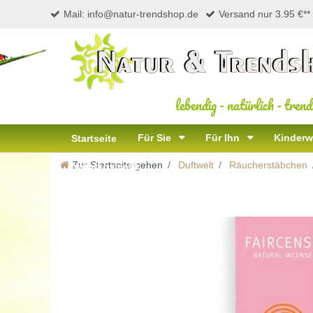
Mail: info@natur-trendshop.de
Versand nur 3.95 €**
lebendig
-
natürlich
-
trend
Für Sie
Für Ihn
Kinderw
Startseite
Zur Startseite gehen
Duftwelt
Räucherstäbchen
Naturkosmetik