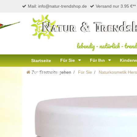
Mail: info@natur-trendshop.de
Versand nur 3.95 €**
lebendig
-
natürlich
-
trend
Für Sie
Für Ihn
Kinderw
Startseite
Zur Startseite gehen
Für Sie
Naturkosmetik Herst
Naturkosmetik