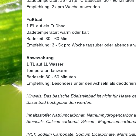
Badetemperatur: 36 - 37,5 °C Badezeit: 30 - 90 Minuten
Empfehlung: 2x pro Woche anwenden
Fußbad
1 EL auf ein Fußbad
Badetemperatur: warm oder kalt
Badezeit: 30 - 60 Min.
Empfehlung: 3 - 5x pro Woche tagsüber oder abends a
Abwaschung
1 TL auf 1L Wasser
Temperatur: lauwarm
Badezeit: 30 - 60 Minuten
Empfehlung: Besonders unter den Achseln als deodorier
Hinweis: Das basische Edelsteinbad ist nicht für Haare g
Basenbad hochgebunden werden.
Inhaltsstoffe: Natriumcarbonat, Natriumhydrogencarbonat,
Steinsalz, Calciumcarbonat, Silicium, Magnesiumcarbona
INCI: Sodium Carbonate, Sodium Bicarbonate, Maris Sal