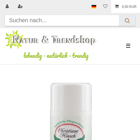
0,00 EUR
☰
lebendig
-
natürlich
-
trendig