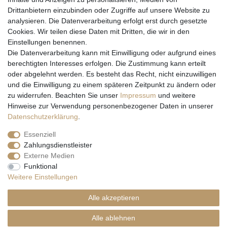
Drittanbietern einzubinden oder Zugriffe auf unsere Website zu
analysieren. Die Datenverarbeitung erfolgt erst durch gesetzte
Cookies. Wir teilen diese Daten mit Dritten, die wir in den
Einstellungen benennen.
Wir versenden mit
Die Datenverarbeitung kann mit Einwilligung oder aufgrund eines
berechtigten Interesses erfolgen. Die Zustimmung kann erteilt
oder abgelehnt werden. Es besteht das Recht, nicht einzuwilligen
und die Einwilligung zu einem späteren Zeitpunkt zu ändern oder
zu widerrufen. Beachten Sie unser
Impressum
und weitere
Hinweise zur Verwendung personenbezogener Daten in unserer
Daten­schutz­erklärung
.
Essenziell
Zahlungsdienstleister
Externe Medien
* Alle Preise inkl. gesetzl. Mehrwertsteuer zzgl. Versandkosten und ggf.
Funktional
Nachnahmegebühren, wenn nicht anders beschrieben
Weitere Einstellungen
** Gilt für Lieferungen nach Deutschland. Lieferzeiten für andere EU-
Länder
hier
Alle akzeptieren
© Copyright 2026 Natur & Trendshop. Alle Rechte vorbehalten.
Alle ablehnen