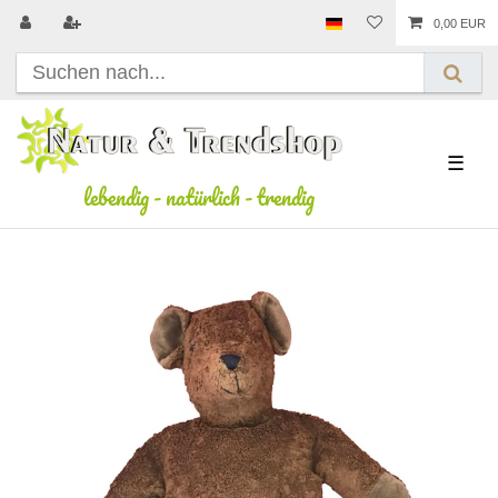
0,00 EUR
☰
lebendig
-
natürlich
-
trendig