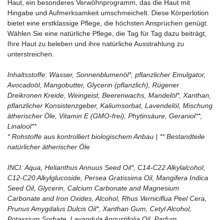
Haut, ein besonderes Verwöhnprogramm, das die Haut mit
Hingabe und Aufmerksamkeit umschmeichelt. Diese Körperlotion
bietet eine erstklassige Pflege, die höchsten Ansprüchen genügt.
Wählen Sie eine natürliche Pflege, die Tag für Tag dazu beiträgt,
Ihre Haut zu beleben und ihre natürliche Ausstrahlung zu
unterstreichen.
Inhaltsstoffe: Wasser, Sonnenblumenöl*, pflanzlicher Emulgator,
Avocadoöl, Mangobutter, Glycerin (pflanzlich), Rügener
Dreikronen Kreide, Weingeist, Beerenwachs, Mandelöl*, Xanthan,
pflanzlicher Konsistenzgeber, Kaliumsorbat, Lavendelöl, Mischung
ätherischer Öle, Vitamin E (GMO-frei), Phytinsäure, Geraniol**,
Linalool**
* Rohstoffe aus kontrolliert biologischem Anbau | ** Bestandteile
natürlicher ätherischer Öle
INCI: Aqua, Helianthus Annuus Seed Oil*, C14-C22 Alkylalcohol,
C12-C20 Alkylglucoside, Persea Gratissima Oil, Mangifera Indica
Seed Oil, Glycerin, Calcium Carbonate and Magnesium
Carbonate and Iron Oxides, Alcohol, Rhus Verniciflua Peel Cera,
Prunus Amygdalus Dulcis Oil*, Xanthan Gum, Cetyl Alcohol,
Potassium Sorbate, Lavandula Angustifolia Oil, Parfum,