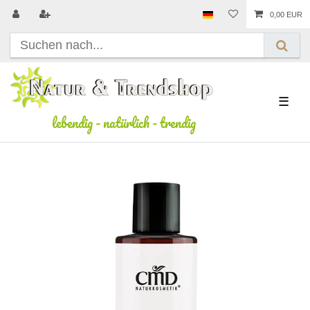
0,00 EUR
☰
lebendig
-
natürlich
-
trendig