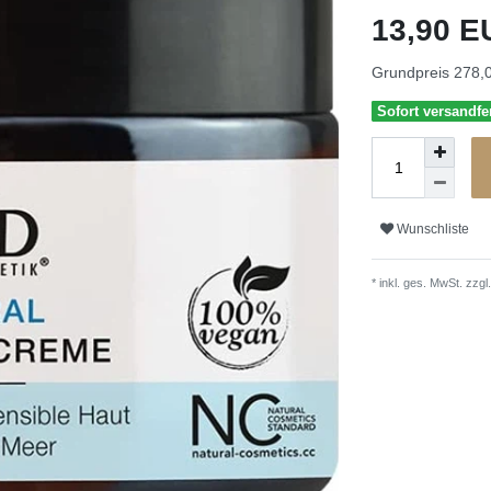
13,90 
Grundpreis
278,0
Sofort versandfer
Wunschliste
* inkl. ges. MwSt. zzgl.