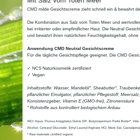
Mit Salz vom Toten Meer
CMD milde Gesichtscreme zieht schnell ein & bewahrt de
Die Kombination aus Salz vom Toten Meer und wertvollem
bei irritierter oder empfindlicher Haut. Die Neutral Ges
und bewahrt ihren natürlichen Feuchtigkeitsgehalt, ohne 
Anwendung CMD Neutral Gesichtscreme
Für die tägliche Gesichtspflege geeignet. Die CMD Gesicht
✓ NCS Naturkosmetik zertifiziert
✓ Vegan
Inhaltsstoffe: Wasser, Mandelöl*, Sheabutter*, Traubenke
pflanzlicher Emulgator, pflanzlicher Pflegestoff, Meersal
Konsistenzgeber, Vitamin E (GMO-frei), Zitronensäure
* Rohstoffe aus kontrolliert biologischem Anbau
INCI: Aqua, Prunus Amygdalus Dulcis Oil*, Butyrospermum Parkii Butter*, Vitis 
Alcohol, Cetearyl Glucoside, Ethyl Lauroyl Arginate HCl, Maris Sal, Caesalpini
* Raw materials certified organic