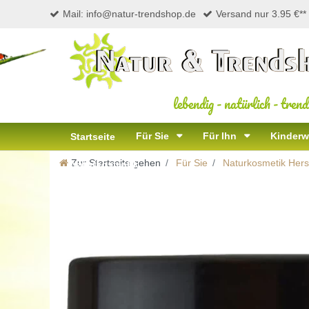
Mail: info@natur-trendshop.de
Versand nur 3.95 €**
lebendig
-
natürlich
-
trend
Für Sie
Für Ihn
Kinderw
Startseite
Zur Startseite gehen
Für Sie
Naturkosmetik Herst
Naturkosmetik