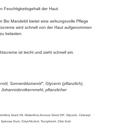
n Feuchtigkeitsgehalt der Haut.
 Bio Mandelöl bietet eine wirkungsvolle Pflege
ichtscreme wird schnell von der Haut aufgenommen
zu belasten.
screme ist leicht und zieht schnell ein.
rnöl, Sonnenblumenöl*, Glycerin (pflanzlich),
z, Johannisbrotkernmehl, pflanzlicher
Vinifera Seed Oil, Helianthus Annuus Seed Oil*, Glycerin, Cetearyl
a Spinosa Gum, Cetyl Alcohol, Tocopherol, Citric Acid