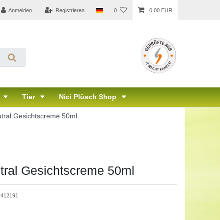
Anmelden
Registrieren
0
0,00 EUR
Tier
Nici Plüsch Shop
ral Gesichtscreme 50ml
ral Gesichtscreme 50ml
412191