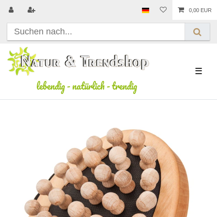
0,00 EUR
☰
lebendig
-
natürlich
-
trendig