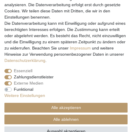
analysieren. Die Datenverarbeitung erfolgt erst durch gesetzte
Cookies. Wir teilen diese Daten mit Dritten, die wir in den
Einstellungen benennen.
Wir versenden mit
Die Datenverarbeitung kann mit Einwilligung oder aufgrund eines
berechtigten Interesses erfolgen. Die Zustimmung kann erteilt
oder abgelehnt werden. Es besteht das Recht, nicht einzuwilligen
und die Einwilligung zu einem späteren Zeitpunkt zu ändern oder
zu widerrufen. Beachten Sie unser
Impressum
und weitere
Hinweise zur Verwendung personenbezogener Daten in unserer
Daten­schutz­erklärung
.
Essenziell
Zahlungsdienstleister
Externe Medien
* Alle Preise inkl. gesetzl. Mehrwertsteuer zzgl. Versandkosten und ggf.
Funktional
Nachnahmegebühren, wenn nicht anders beschrieben
Weitere Einstellungen
** Gilt für Lieferungen nach Deutschland. Lieferzeiten für andere EU-
Länder
hier
Alle akzeptieren
© Copyright 2026 Natur & Trendshop. Alle Rechte vorbehalten.
Alle ablehnen
Auswahl akzeptieren