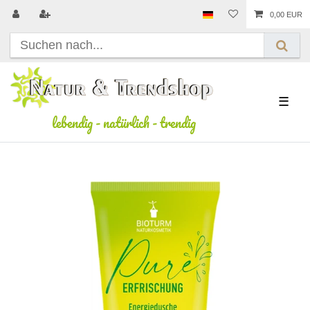
0,00 EUR
☰
lebendig
-
natürlich
-
trendig