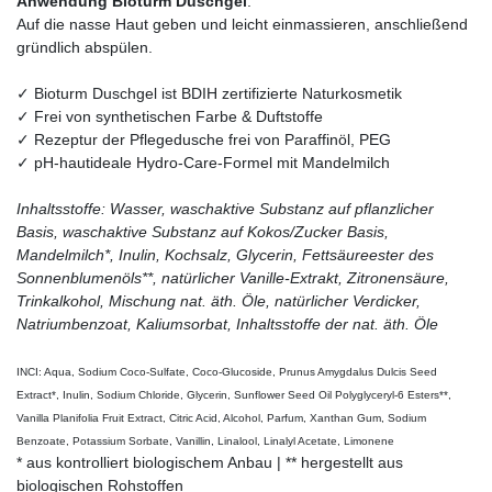
Anwendung Bioturm Duschgel
:
Auf die nasse Haut geben und leicht einmassieren, anschließend
gründlich abspülen.
✓ Bioturm Duschgel ist BDIH zertifizierte Naturkosmetik
✓ Frei von synthetischen Farbe & Duftstoffe
✓ Rezeptur der Pflegedusche frei von Paraffinöl, PEG
✓ pH-hautideale Hydro-Care-Formel mit Mandelmilch
Inhaltsstoffe: Wasser, waschaktive Substanz auf pflanzlicher
Basis, waschaktive Substanz auf Kokos/Zucker Basis,
Mandelmilch*, Inulin, Kochsalz, Glycerin, Fettsäureester des
Sonnenblumenöls**, natürlicher Vanille-Extrakt, Zitronensäure,
Trinkalkohol, Mischung nat. äth. Öle, natürlicher Verdicker,
Natriumbenzoat, Kaliumsorbat, Inhaltsstoffe der nat. äth. Öle
INCI: Aqua, Sodium Coco-Sulfate, Coco-Glucoside, Prunus Amygdalus Dulcis Seed
Extract*, Inulin, Sodium Chloride, Glycerin, Sunflower Seed Oil Polyglyceryl-6 Esters**,
Vanilla Planifolia Fruit Extract, Citric Acid, Alcohol, Parfum, Xanthan Gum, Sodium
Benzoate, Potassium Sorbate, Vanillin, Linalool, Linalyl Acetate, Limonene
* aus kontrolliert biologischem Anbau | ** hergestellt aus
biologischen Rohstoffen