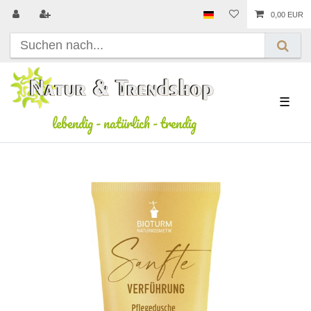
0,00 EUR
☰
lebendig
-
natürlich
-
trendig