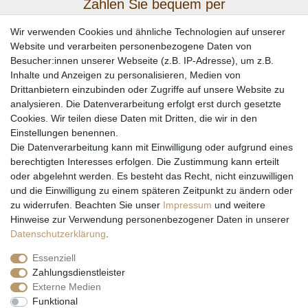
Zahlen Sie bequem per
Wir verwenden Cookies und ähnliche Technologien auf unserer
Website und verarbeiten personenbezogene Daten von
Besucher:innen unserer Webseite (z.B. IP-Adresse), um z.B.
Inhalte und Anzeigen zu personalisieren, Medien von
Drittanbietern einzubinden oder Zugriffe auf unsere Website zu
analysieren. Die Datenverarbeitung erfolgt erst durch gesetzte
Cookies. Wir teilen diese Daten mit Dritten, die wir in den
Einstellungen benennen.
Wir versenden mit
Die Datenverarbeitung kann mit Einwilligung oder aufgrund eines
berechtigten Interesses erfolgen. Die Zustimmung kann erteilt
oder abgelehnt werden. Es besteht das Recht, nicht einzuwilligen
und die Einwilligung zu einem späteren Zeitpunkt zu ändern oder
zu widerrufen. Beachten Sie unser
Impressum
und weitere
Hinweise zur Verwendung personenbezogener Daten in unserer
Daten­schutz­erklärung
.
Essenziell
Zahlungsdienstleister
Externe Medien
* Alle Preise inkl. gesetzl. Mehrwertsteuer zzgl. Versandkosten und ggf.
Funktional