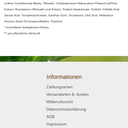
Culture Conditionned Media, Tiliroside, Cardiospermum Halicacabum Flower/Leaf/Vine
Extract, Rosmarinus Officinalis Leaf Extract, Sodium Hyaluronate, Sorbitol, Palmitic Acid,
Stearic Acid, Tocopheryl Acetate, Xanthan Gum, Tocopherol, Citric Acid, Helianthus
Annuus Seed Oil Unsaponifiables, Oryzanol
* kontrollierte biologischem Anbau
** aus pflanzlicher Herkunft
Informationen
Zahlungsarten
Versandarten & -kosten
Widerrufsrecht
Datenschutzerklärung
AGB
Impressum