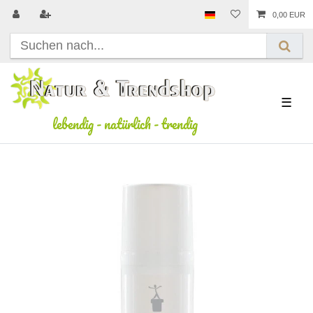
0,00 EUR
☰
lebendig
-
natürlich
-
trendig