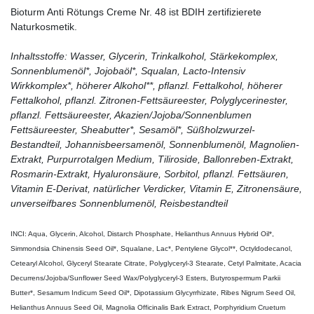
Bioturm Anti Rötungs Creme Nr. 48 ist BDIH zertifizierete
Naturkosmetik.
Inhaltsstoffe: Wasser, Glycerin, Trinkalkohol, Stärkekomplex,
Sonnenblumenöl*, Jojobaöl*, Squalan, Lacto-Intensiv
Wirkkomplex*, höherer Alkohol**, pflanzl. Fettalkohol, höherer
Fettalkohol, pflanzl. Zitronen-Fettsäureester, Polyglycerinester,
pflanzl. Fettsäureester, Akazien/Jojoba/Sonnenblumen
Fettsäureester, Sheabutter*, Sesamöl*, Süßholzwurzel-
Bestandteil, Johannisbeersamenöl, Sonnenblumenöl, Magnolien-
Extrakt, Purpurrotalgen Medium, Tiliroside, Ballonreben-Extrakt,
Rosmarin-Extrakt, Hyaluronsäure, Sorbitol, pflanzl. Fettsäuren,
Vitamin E-Derivat, natürlicher Verdicker, Vitamin E, Zitronensäure,
unverseifbares Sonnenblumenöl, Reisbestandteil
INCI: Aqua, Glycerin, Alcohol, Distarch Phosphate, Helianthus Annuus Hybrid Oil*,
Simmondsia Chinensis Seed Oil*, Squalane, Lac*, Pentylene Glycol**, Octyldodecanol,
Cetearyl Alcohol, Glyceryl Stearate Citrate, Polyglyceryl-3 Stearate, Cetyl Palmitate, Acacia
Decurrens/Jojoba/Sunflower Seed Wax/Polyglyceryl-3 Esters, Butyrospermum Parkii
Butter*, Sesamum Indicum Seed Oil*, Dipotassium Glycyrrhizate, Ribes Nigrum Seed Oil,
Helianthus Annuus Seed Oil, Magnolia Officinalis Bark Extract, Porphyridium Cruetum