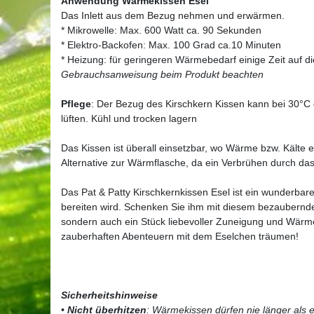
Anwendung Wärmekissen Esel
Das Inlett aus dem Bezug nehmen und erwärmen.
* Mikrowelle: Max. 600 Watt ca. 90 Sekunden
* Elektro-Backofen: Max. 100 Grad ca.10 Minuten
* Heizung: für geringeren Wärmebedarf einige Zeit auf d
Gebrauchsanweisung beim Produkt beachten
Pflege
: Der Bezug des Kirschkern Kissen kann bei 30°C 
lüften. Kühl und trocken lagern
Das Kissen ist überall einsetzbar, wo Wärme bzw. Kälte e
Alternative zur Wärmflasche, da ein Verbrühen durch da
Das Pat & Patty Kirschkernkissen Esel ist ein wunderba
bereiten wird. Schenken Sie ihm mit diesem bezaubernd
sondern auch ein Stück liebevoller Zuneigung und Wärm
zauberhaften Abenteuern mit dem Eselchen träumen!
Sicherheitshinweise
•
Nicht überhitzen
: Wärmekissen dürfen nie länger als 