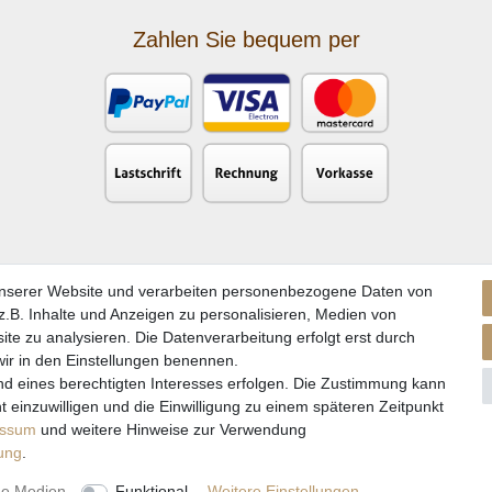
Zahlen Sie bequem per
unserer Website und verarbeiten personenbezogene Daten von
.B. Inhalte und Anzeigen zu personalisieren, Medien von
ite zu analysieren. Die Datenverarbeitung erfolgt erst durch
 wir in den Einstellungen benennen.
nd eines berechtigten Interesses erfolgen. Die Zustimmung kann
kl. gesetzl. Mehrwertsteuer zzgl. Versandkosten und ggf. Nachnahmegebühren, wenn nicht a
t einzuwilligen und die Einwilligung zu einem späteren Zeitpunkt
** Gilt für Lieferungen nach Deutschland. Lieferzeiten für andere EU-Länder
hier
essum
und weitere Hinweise zur Verwendung
rung
.
© Copyright 2026 Natur & Trendshop. Alle Rechte vorbehalten.
ne Medien
Funktional
Weitere Einstellungen