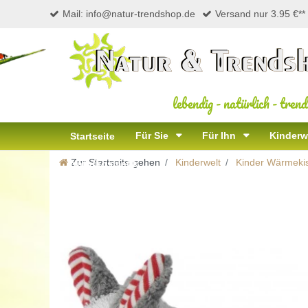
Mail: info@natur-trendshop.de
Versand nur 3.95 €**
lebendig
-
natürlich
-
trend
Für Sie
Für Ihn
Kinderw
Startseite
Zur Startseite gehen
Kinderwelt
Kinder Wärmeki
Naturkosmetik