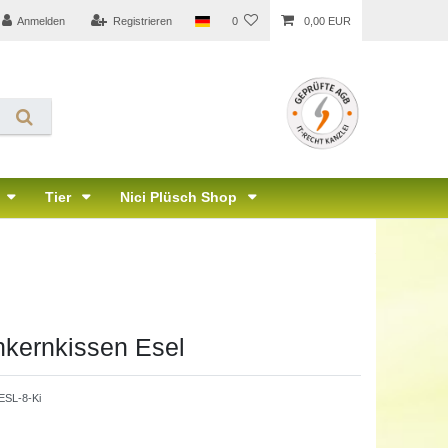
Anmelden
Registrieren
0
0,00 EUR
Tier
Nici Plüsch Shop
hkernkissen Esel
ESL-8-Ki