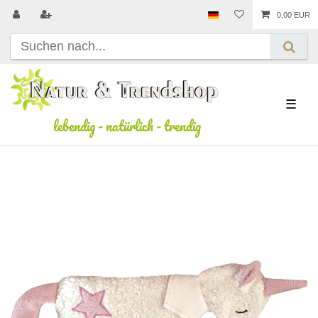
0,00 EUR
☰
lebendig
-
natürlich
-
trendig