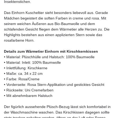
Insektenstichen.
Das Einhorn Kuscheltier sieht besonders liebevoll aus. Gerade
Mädchen begeistert die soften Farben in creme und rosa. Mit
seinem weichen Äußeren aus Bio-Baumwolle und dem
schlafenden Gesicht fliegen dem Wärmetier alle Herzen zu. Die
Highlights bestehen aus einen applizierten Stern sowie das
rosafarbene Horn.
Details zum Wärmetier Einhorn mit Kirschkernkissen
• Material: Plüschhülle und Halstuch: 100% Baumwolle
• Material: Inlett: 100% Baumwolle
• Inlettfüllung: Kirschkerne
• Maße: ca. 34 x 22 cm
• Farbe: Rosa/Creme
• Vorderseite: Rosa Stern-Applikation und gesticktes Gesicht
• Rückseite: Uni Cremefarben
• Mit abnehmbarem Halstuch
Der figürlich aussehende Plüsch-Bezug lässt sich komfortabel in
der Waschmaschine waschen. Das Kirschkissen dagegen sollte
stets trocken gehalten werden, öfters an der Luft oder Sonne