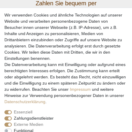
Zahlen Sie bequem per
Wir verwenden Cookies und ähnliche Technologien auf unserer
Website und verarbeiten personenbezogene Daten von
Besucher:innen unserer Webseite (z.B. IP-Adresse), um z.B.
Inhalte und Anzeigen zu personalisieren, Medien von
Drittanbietern einzubinden oder Zugriffe auf unsere Website zu
analysieren. Die Datenverarbeitung erfolgt erst durch gesetzte
Cookies. Wir teilen diese Daten mit Dritten, die wir in den
Einstellungen benennen.
Wir versenden mit
Die Datenverarbeitung kann mit Einwilligung oder aufgrund eines
berechtigten Interesses erfolgen. Die Zustimmung kann erteilt
oder abgelehnt werden. Es besteht das Recht, nicht einzuwilligen
und die Einwilligung zu einem späteren Zeitpunkt zu ändern oder
zu widerrufen. Beachten Sie unser
Impressum
und weitere
Hinweise zur Verwendung personenbezogener Daten in unserer
Daten­schutz­erklärung
.
Essenziell
Zahlungsdienstleister
Externe Medien
* Alle Preise inkl. gesetzl. Mehrwertsteuer zzgl. Versandkosten und ggf.
Funktional