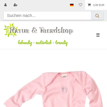
0,00 EUR
☰
lebendig
-
natürlich
-
trendig