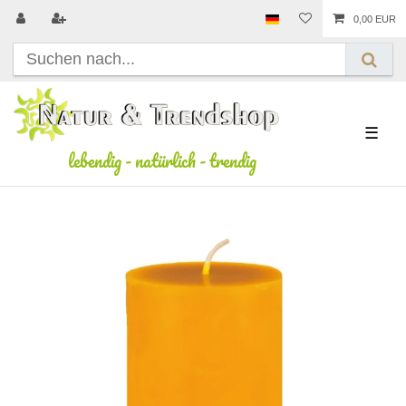
0,00 EUR
☰
lebendig
-
natürlich
-
trendig