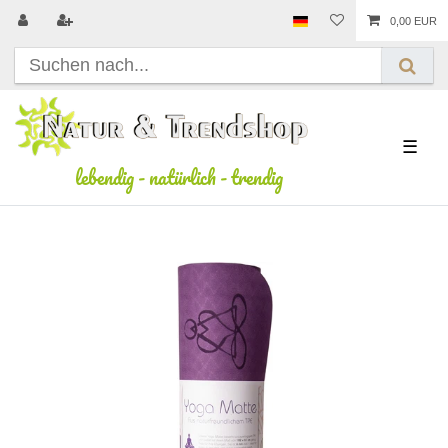
0,00 EUR
☰
lebendig
-
natürlich
-
trendig