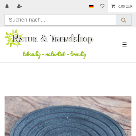
0,00 EUR
☰
lebendig
-
natürlich
-
trendig