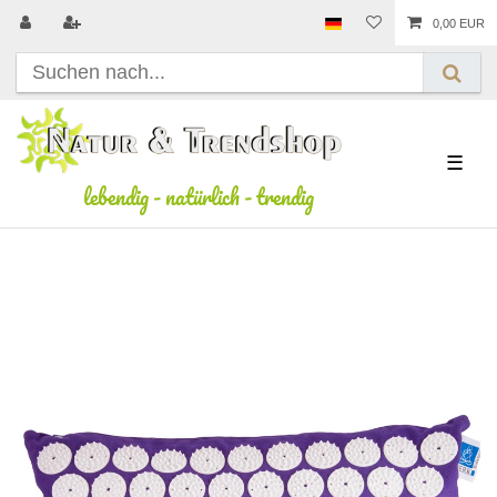
0,00 EUR
☰
lebendig
-
natürlich
-
trendig