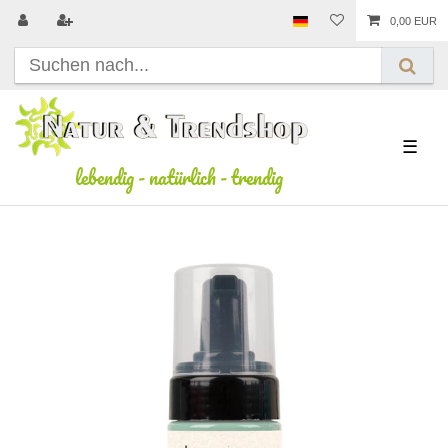
0,00 EUR
☰
lebendig
-
natürlich
-
trendig