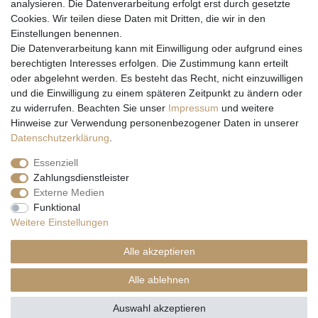
analysieren. Die Datenverarbeitung erfolgt erst durch gesetzte
Cookies. Wir teilen diese Daten mit Dritten, die wir in den
Einstellungen benennen.
Wir versenden mit
Die Datenverarbeitung kann mit Einwilligung oder aufgrund eines
berechtigten Interesses erfolgen. Die Zustimmung kann erteilt
oder abgelehnt werden. Es besteht das Recht, nicht einzuwilligen
und die Einwilligung zu einem späteren Zeitpunkt zu ändern oder
zu widerrufen. Beachten Sie unser
Impressum
und weitere
Hinweise zur Verwendung personenbezogener Daten in unserer
Daten­schutz­erklärung
.
Essenziell
Zahlungsdienstleister
Externe Medien
* Alle Preise inkl. gesetzl. Mehrwertsteuer zzgl. Versandkosten und ggf.
Funktional
Nachnahmegebühren, wenn nicht anders beschrieben
Weitere Einstellungen
** Gilt für Lieferungen nach Deutschland. Lieferzeiten für andere EU-
Länder
hier
Alle akzeptieren
© Copyright 2026 Natur & Trendshop. Alle Rechte vorbehalten.
Alle ablehnen
Auswahl akzeptieren