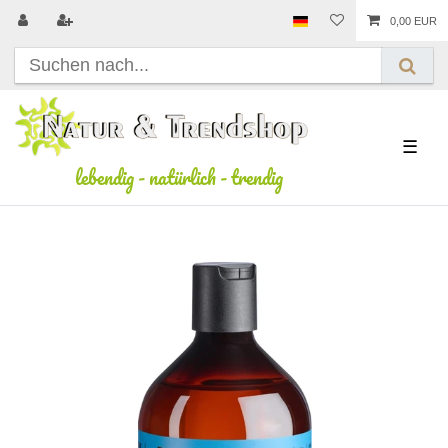
0,00 EUR
☰
lebendig
-
natürlich
-
trendig