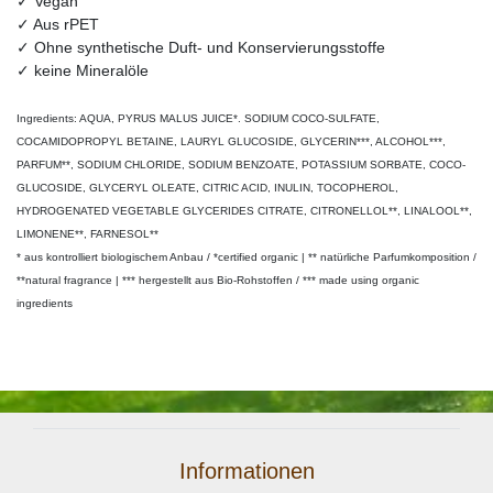
✓ Vegan
✓ Aus rPET
✓ Ohne synthetische Duft- und Konservierungsstoffe
✓ keine Mineralöle
Ingredients: AQUA, PYRUS MALUS JUICE*. SODIUM COCO-SULFATE,
COCAMIDOPROPYL BETAINE, LAURYL GLUCOSIDE, GLYCERIN***, ALCOHOL***,
PARFUM**, SODIUM CHLORIDE, SODIUM BENZOATE, POTASSIUM SORBATE, COCO-
GLUCOSIDE, GLYCERYL OLEATE, CITRIC ACID, INULIN, TOCOPHEROL,
HYDROGENATED VEGETABLE GLYCERIDES CITRATE, CITRONELLOL**, LINALOOL**,
LIMONENE**, FARNESOL**
* aus kontrolliert biologischem Anbau / *certified organic | ** natürliche Parfumkomposition /
**natural fragrance | *** hergestellt aus Bio-Rohstoffen / *** made using organic
ingredients
Informationen