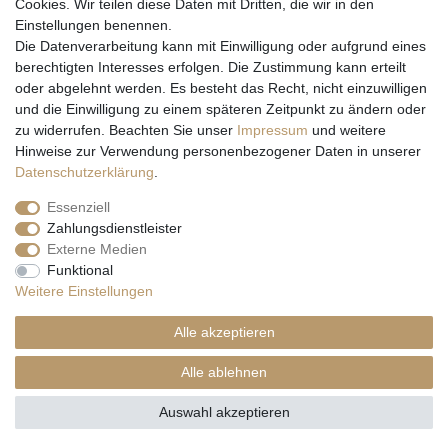
Cookies. Wir teilen diese Daten mit Dritten, die wir in den
Einstellungen benennen.
Wir versenden mit
Die Datenverarbeitung kann mit Einwilligung oder aufgrund eines
berechtigten Interesses erfolgen. Die Zustimmung kann erteilt
oder abgelehnt werden. Es besteht das Recht, nicht einzuwilligen
und die Einwilligung zu einem späteren Zeitpunkt zu ändern oder
zu widerrufen. Beachten Sie unser
Impressum
und weitere
Hinweise zur Verwendung personenbezogener Daten in unserer
Daten­schutz­erklärung
.
Essenziell
Zahlungsdienstleister
Externe Medien
* Alle Preise inkl. gesetzl. Mehrwertsteuer zzgl. Versandkosten und ggf.
Funktional
Nachnahmegebühren, wenn nicht anders beschrieben
Weitere Einstellungen
** Gilt für Lieferungen nach Deutschland. Lieferzeiten für andere EU-
Länder
hier
Alle akzeptieren
© Copyright 2026 Natur & Trendshop. Alle Rechte vorbehalten.
Alle ablehnen
Auswahl akzeptieren