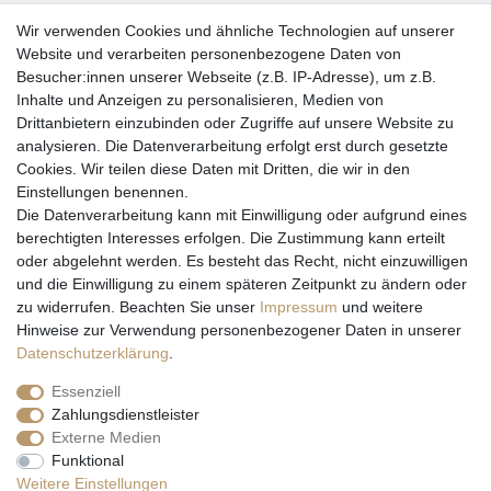
Wir verwenden Cookies und ähnliche Technologien auf unserer
Website und verarbeiten personenbezogene Daten von
Besucher:innen unserer Webseite (z.B. IP-Adresse), um z.B.
Inhalte und Anzeigen zu personalisieren, Medien von
Drittanbietern einzubinden oder Zugriffe auf unsere Website zu
analysieren. Die Datenverarbeitung erfolgt erst durch gesetzte
Cookies. Wir teilen diese Daten mit Dritten, die wir in den
Einstellungen benennen.
Wir versenden mit
Die Datenverarbeitung kann mit Einwilligung oder aufgrund eines
berechtigten Interesses erfolgen. Die Zustimmung kann erteilt
oder abgelehnt werden. Es besteht das Recht, nicht einzuwilligen
und die Einwilligung zu einem späteren Zeitpunkt zu ändern oder
zu widerrufen. Beachten Sie unser
Impressum
und weitere
Hinweise zur Verwendung personenbezogener Daten in unserer
Daten­schutz­erklärung
.
Essenziell
Zahlungsdienstleister
Externe Medien
* Alle Preise inkl. gesetzl. Mehrwertsteuer zzgl. Versandkosten und ggf.
Funktional
Nachnahmegebühren, wenn nicht anders beschrieben
Weitere Einstellungen