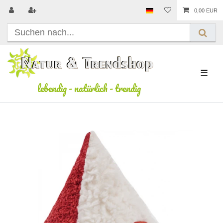
0,00 EUR
☰
lebendig
-
natürlich
-
trendig