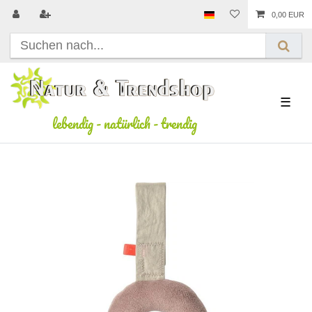
0,00 EUR
☰
lebendig
-
natürlich
-
trendig