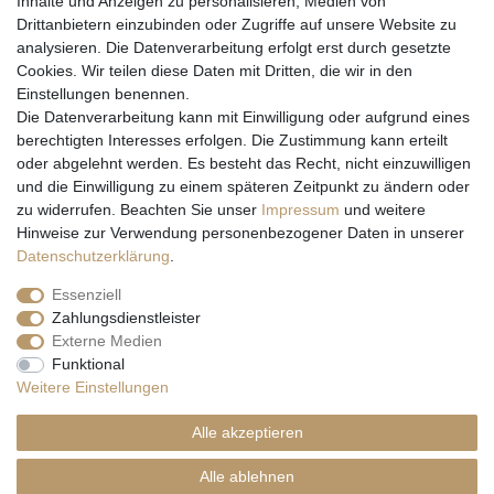
Inhalte und Anzeigen zu personalisieren, Medien von
Drittanbietern einzubinden oder Zugriffe auf unsere Website zu
analysieren. Die Datenverarbeitung erfolgt erst durch gesetzte
Cookies. Wir teilen diese Daten mit Dritten, die wir in den
Einstellungen benennen.
Wir versenden mit
Die Datenverarbeitung kann mit Einwilligung oder aufgrund eines
berechtigten Interesses erfolgen. Die Zustimmung kann erteilt
oder abgelehnt werden. Es besteht das Recht, nicht einzuwilligen
und die Einwilligung zu einem späteren Zeitpunkt zu ändern oder
zu widerrufen. Beachten Sie unser
Impressum
und weitere
Hinweise zur Verwendung personenbezogener Daten in unserer
Daten­schutz­erklärung
.
Essenziell
Zahlungsdienstleister
Externe Medien
* Alle Preise inkl. gesetzl. Mehrwertsteuer zzgl. Versandkosten und ggf.
Funktional
Nachnahmegebühren, wenn nicht anders beschrieben
Weitere Einstellungen
** Gilt für Lieferungen nach Deutschland. Lieferzeiten für andere EU-
Länder
hier
Alle akzeptieren
© Copyright 2026 Natur & Trendshop. Alle Rechte vorbehalten.
Alle ablehnen