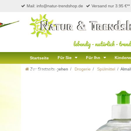
Mail: info@natur-trendshop.de
Versand nur 3.95 €**
lebendig
-
natürlich
-
trend
Für Sie
Für Ihn
Kinderw
Startseite
Zur Startseite gehen
Drogerie
Spülmittel
AlmaW
Naturkosmetik