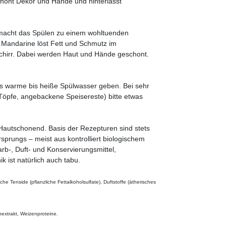
 schont Dekor und Hände und hinterlässt
n macht das Spülen zu einem wohltuenden
n Mandarine löst Fett und Schmutz im
chirr. Dabei werden Haut und Hände geschont.
das warme bis heiße Spülwasser geben. Bei sehr
Töpfe, angebackene Speisereste) bitte etwas
 Hautschonend. Basis der Rezepturen sind stets
sprungs – meist aus kontrolliert biologischem
arb-, Duft- und Konservierungsmittel,
 ist natürlich auch tabu.
he Tenside (pflanzliche Fettalkoholsulfate), Duftstoffe (ätherisches
nextrakt, Weizenproteine.