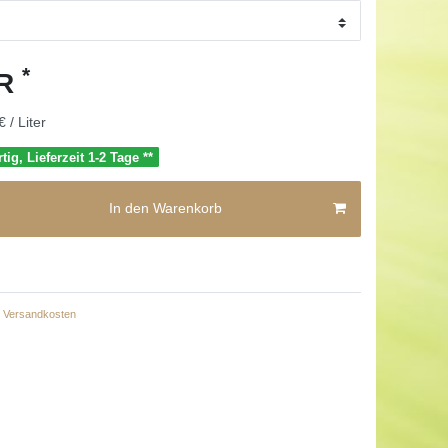
*
UR
€ / Liter
tig, Lieferzeit 1-2 Tage **
In den Warenkorb
Versandkosten