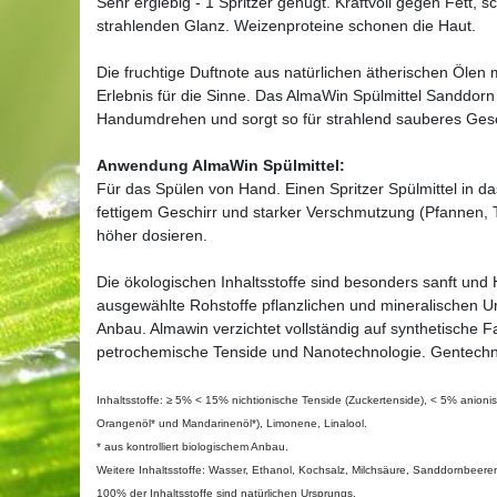
Sehr ergiebig - 1 Spritzer genügt. Kraftvoll gegen Fett,
strahlenden Glanz. Weizenproteine schonen die Haut.
Die fruchtige Duftnote aus natürlichen ätherischen Öle
Erlebnis für die Sinne. Das AlmaWin Spülmittel Sanddor
Handumdrehen und sorgt so für strahlend sauberes Ges
Anwendung AlmaWin Spülmittel:
Für das Spülen von Hand. Einen Spritzer Spülmittel in 
fettigem Geschirr und starker Verschmutzung (Pfannen, 
höher dosieren.
Die ökologischen Inhaltsstoffe sind besonders sanft und
ausgewählte Rohstoffe pflanzlichen und mineralischen Ur
Anbau. Almawin verzichtet vollständig auf synthetische F
petrochemische Tenside und Nanotechnologie. Gentechnik
Inhaltsstoffe: ≥ 5% < 15% nichtionische Tenside (Zuckertenside), < 5% anionisc
Orangenöl* und Mandarinenöl*), Limonene, Linalool.
* aus kontrolliert biologischem Anbau.
Weitere Inhaltsstoffe: Wasser, Ethanol, Kochsalz, Milchsäure, Sanddornbeere
100% der Inhaltsstoffe sind natürlichen Ursprungs.