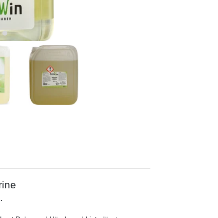
rine
.