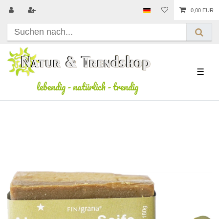
0,00 EUR
☰
lebendig
-
natürlich
-
trendig