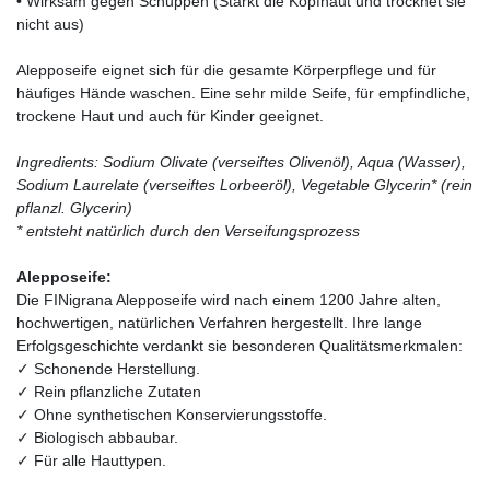
• Wirksam gegen Schuppen (Stärkt die Kopfhaut und trocknet sie
nicht aus)
Alepposeife eignet sich für die gesamte Körperpflege und für
häufiges Hände waschen. Eine sehr milde Seife, für empfindliche,
trockene Haut und auch für Kinder geeignet.
Ingredients: Sodium Olivate (verseiftes Olivenöl), Aqua (Wasser),
Sodium Laurelate (verseiftes Lorbeeröl), Vegetable Glycerin* (rein
pflanzl. Glycerin)
* entsteht natürlich durch den Verseifungsprozess
Alepposeife:
Die FINigrana Alepposeife wird nach einem 1200 Jahre alten,
hochwertigen, natürlichen Verfahren hergestellt. Ihre lange
Erfolgsgeschichte verdankt sie besonderen Qualitätsmerkmalen:
✓ Schonende Herstellung.
✓ Rein pflanzliche Zutaten
✓ Ohne synthetischen Konservierungsstoffe.
✓ Biologisch abbaubar.
✓ Für alle Hauttypen.