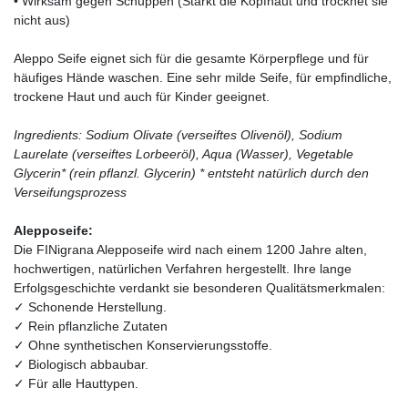
• Wirksam gegen Schuppen (Stärkt die Kopfhaut und trocknet sie
nicht aus)
Aleppo Seife eignet sich für die gesamte Körperpflege und für
häufiges Hände waschen. Eine sehr milde Seife, für empfindliche,
trockene Haut und auch für Kinder geeignet.
Ingredients: Sodium Olivate (verseiftes Olivenöl), Sodium
Laurelate (verseiftes Lorbeeröl), Aqua (Wasser), Vegetable
Glycerin* (rein pflanzl. Glycerin) * entsteht natürlich durch den
Verseifungsprozess
Alepposeife:
Die FINigrana Alepposeife wird nach einem 1200 Jahre alten,
hochwertigen, natürlichen Verfahren hergestellt. Ihre lange
Erfolgsgeschichte verdankt sie besonderen Qualitätsmerkmalen:
✓ Schonende Herstellung.
✓ Rein pflanzliche Zutaten
✓ Ohne synthetischen Konservierungsstoffe.
✓ Biologisch abbaubar.
✓ Für alle Hauttypen.