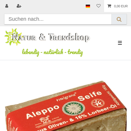
0,00 EUR
☰
lebendig
-
natürlich
-
trendig