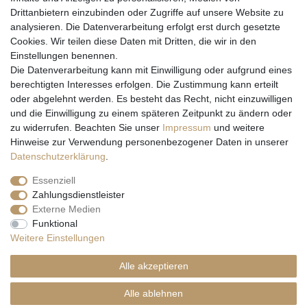
Drittanbietern einzubinden oder Zugriffe auf unsere Website zu
analysieren. Die Datenverarbeitung erfolgt erst durch gesetzte
Cookies. Wir teilen diese Daten mit Dritten, die wir in den
Einstellungen benennen.
Wir versenden mit
Die Datenverarbeitung kann mit Einwilligung oder aufgrund eines
berechtigten Interesses erfolgen. Die Zustimmung kann erteilt
oder abgelehnt werden. Es besteht das Recht, nicht einzuwilligen
und die Einwilligung zu einem späteren Zeitpunkt zu ändern oder
zu widerrufen. Beachten Sie unser
Impressum
und weitere
Hinweise zur Verwendung personenbezogener Daten in unserer
Daten­schutz­erklärung
.
Essenziell
Zahlungsdienstleister
Externe Medien
* Alle Preise inkl. gesetzl. Mehrwertsteuer zzgl. Versandkosten und ggf.
Funktional
Nachnahmegebühren, wenn nicht anders beschrieben
Weitere Einstellungen
** Gilt für Lieferungen nach Deutschland. Lieferzeiten für andere EU-
Länder
hier
Alle akzeptieren
© Copyright 2026 Natur & Trendshop. Alle Rechte vorbehalten.
Alle ablehnen