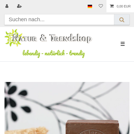
0,00 EUR
☰
lebendig
-
natürlich
-
trendig