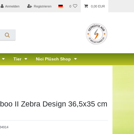
Anmelden
Registrieren
0
0,00 EUR
Tier
Nici Plüsch Shop
boo II Zebra Design 36,5x35 cm
34914