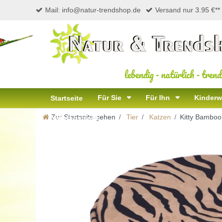
Mail: info@natur-trendshop.de
Versand nur 3.95 €**
lebendig
-
natürlich
-
trend
Für Sie
Für Ihn
Kinderw
Startseite
Zur Startseite gehen
Tier
Katzen
Kitty Bamboo
Naturkosmetik