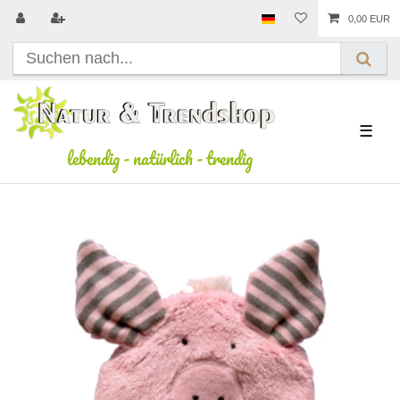
0,00 EUR
☰
lebendig
-
natürlich
-
trendig