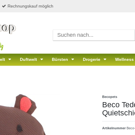
Rechnungskauf möglich
ig
elt
Duftwelt
Bürsten
Drogerie
Wellness
Becopets
Beco Tedd
Quietschi
Artikelnummer
Beco