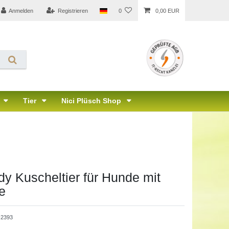
Anmelden
Registrieren
0
0,00 EUR
Tier
Nici Plüsch Shop
y Kuscheltier für Hunde mit
e
-2393