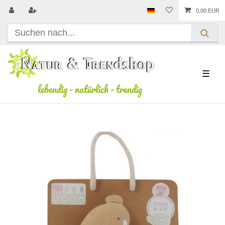
0,00 EUR
☰
lebendig
-
natürlich
-
trendig