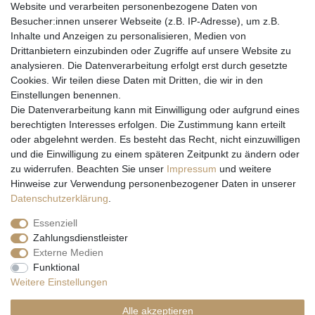
Website und verarbeiten personenbezogene Daten von
Besucher:innen unserer Webseite (z.B. IP-Adresse), um z.B.
Inhalte und Anzeigen zu personalisieren, Medien von
Drittanbietern einzubinden oder Zugriffe auf unsere Website zu
analysieren. Die Datenverarbeitung erfolgt erst durch gesetzte
Cookies. Wir teilen diese Daten mit Dritten, die wir in den
Einstellungen benennen.
Wir versenden mit
Die Datenverarbeitung kann mit Einwilligung oder aufgrund eines
berechtigten Interesses erfolgen. Die Zustimmung kann erteilt
oder abgelehnt werden. Es besteht das Recht, nicht einzuwilligen
und die Einwilligung zu einem späteren Zeitpunkt zu ändern oder
zu widerrufen. Beachten Sie unser
Impressum
und weitere
Hinweise zur Verwendung personenbezogener Daten in unserer
Daten­schutz­erklärung
.
Essenziell
Zahlungsdienstleister
Externe Medien
* Alle Preise inkl. gesetzl. Mehrwertsteuer zzgl. Versandkosten und ggf.
Funktional
Nachnahmegebühren, wenn nicht anders beschrieben
Weitere Einstellungen
** Gilt für Lieferungen nach Deutschland. Lieferzeiten für andere EU-
Länder
hier
Alle akzeptieren