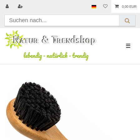
0,00 EUR
☰
lebendig
-
natürlich
-
trendig